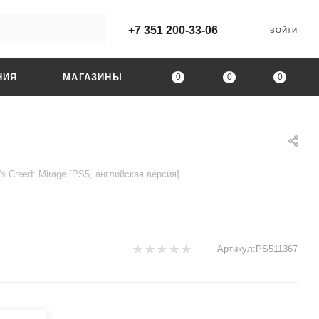
+7 351 200-33-06
ВОЙТИ
0
0
0
НИЯ
МАГАЗИНЫ
's Creed: Mirage [PS5, английская версия]
Артикул:
PS511367