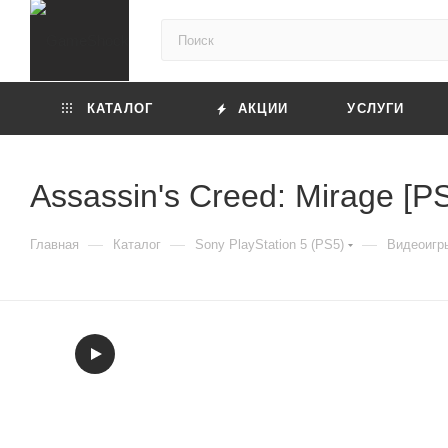
КАТАЛОГ
АКЦИИ
УСЛУГИ
Assassin's Creed: Mirage [P
—
—
—
Главная
Каталог
Sony PlayStation 5 (PS5)
Видеоигры