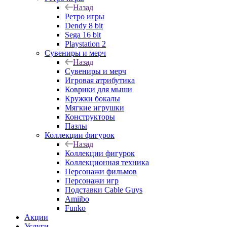
Назад
Ретро игры
Dendy 8 bit
Sega 16 bit
Playstation 2
Сувениры и мерч
Назад
Сувениры и мерч
Игровая атрибутика
Коврики для мыши
Кружки бокалы
Мягкие игрушки
Конструкторы
Пазлы
Коллекции фигурок
Назад
Коллекции фигурок
Коллекционная техника
Персонажи фильмов
Персонажи игр
Подставки Cable Guys
Amiibo
Funko
Акции
Услуги