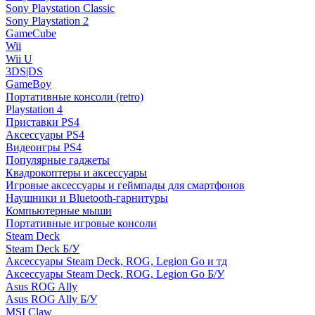
Sony Playstation Classic
Sony Playstation 2
GameCube
Wii
Wii U
3DS|DS
GameBoy
Портативные консоли (retro)
Playstation 4
Приставки PS4
Аксессуары PS4
Видеоигры PS4
Популярные гаджеты
Квадрокоптеры и аксессуары
Игровые аксессуары и геймпады для смартфонов
Наушники и Bluetooth-гарнитуры
Компьютерные мыши
Портативные игровые консоли
Steam Deck
Steam Deck Б/У
Аксессуары Steam Deck, ROG, Legion Go и тд
Аксессуары Steam Deck, ROG, Legion Go Б/У
Asus ROG Ally
Asus ROG Ally Б/У
MSI Claw