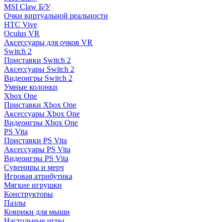
MSI Claw Б/У
Очки виртуальной реальности
HTC Vive
Oculus VR
Аксессуары для очков VR
Switch 2
Приставки Switch 2
Аксессуары Switch 2
Видеоигры Switch 2
Умные колонки
Xbox One
Приставки Xbox One
Аксессуары Xbox One
Видеоигры Xbox One
PS Vita
Приставки PS Vita
Аксессуары PS Vita
Видеоигры PS Vita
Сувениры и мерч
Игровая атрибутика
Мягкие игрушки
Конструкторы
Пазлы
Коврики для мыши
Настольные игры