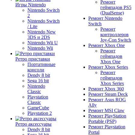
Ремонт
Игры Nintendo
геймпадов PS5
Nintendo Switch
(DualSense)
2
Ремонт Nintendo
Nintendo Switch
Switch
/ Lite
Ремонт
Nintendo New
контроллеров
3DS и 2DS
Joy-Con Switch
Nintendo Wii U
Ремонт Xbox One
Nintendo Wii
Ремонт
геймпадов
Ретро приставки
Xbox One
Портативные
Ремонт Xbox Series
консоли
Ремонт
Dendy 8 bit
геймпадов
Sega 16 bit
Xbox Series
Nintendo
Ремонт Xbox 360
Classic
Ремонт Steam Deck
Playstation
Ремонт Asus ROG
Classic
Ally
GameCube
Ремонт MSI Claw
Playstation 2
Ремонт PlayStation
Portable (PSP)
Ретро аксессуары
Ремонт Playstation
Dendy 8 bit
Portal
Sega 16 bit