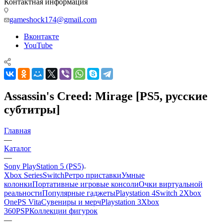
Контактная информация
gameshock174@gmail.com
Вконтакте
YouTube
Assassin's Creed: Mirage [PS5, русские
субтитры]
Главная
—
Каталог
—
Sony PlayStation 5 (PS5)
Xbox Series
Switch
Ретро приставки
Умные
колонки
Портативные игровые консоли
Очки виртуальной
реальности
Популярные гаджеты
Playstation 4
Switch 2
Xbox
One
PS Vita
Сувениры и мерч
Playstation 3
Xbox
360
PSP
Коллекции фигурок
—