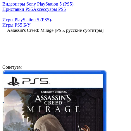
Видеоигры Sony PlayStation 5 (PS5)
Приставки PS5
Аксессуары PS5
—
Игры PlayStation 5 (PS5)
Игры PS5 Б/У
—
Assassin's Creed: Mirage [PS5, русские субтитры]
Советуем