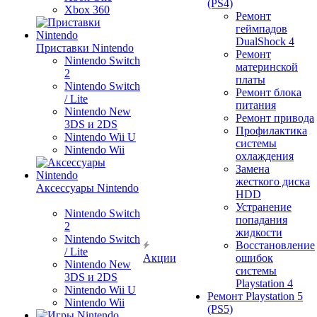
(PS4)
Xbox 360
Ремонт
геймпадов
DualShock 4
Приставки Nintendo
Ремонт
Nintendo Switch
материнской
2
платы
Nintendo Switch
Ремонт блока
/ Lite
питания
Nintendo New
Ремонт привода
3DS и 2DS
Профилактика
Nintendo Wii U
системы
Nintendo Wii
охлаждения
Замена
жесткого диска
Аксессуары Nintendo
HDD
Устранение
Nintendo Switch
попадания
2
жидкости
Nintendo Switch
Восстановление
/ Lite
Акции
ошибок
Nintendo New
системы
3DS и 2DS
Playstation 4
Nintendo Wii U
Ремонт Playstation 5
Nintendo Wii
(PS5)