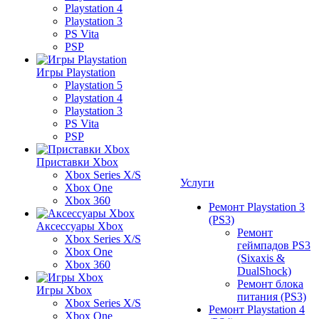
Playstation 4
Playstation 3
PS Vita
PSP
Игры Playstation
Playstation 5
Playstation 4
Playstation 3
PS Vita
PSP
Приставки Xbox
Xbox Series X/S
Услуги
Xbox One
Xbox 360
Ремонт Playstation 3
(PS3)
Аксессуары Xbox
Ремонт
Xbox Series X/S
геймпадов PS3
Xbox One
(Sixaxis &
Xbox 360
DualShock)
Ремонт блока
Игры Xbox
питания (PS3)
Xbox Series X/S
Ремонт Playstation 4
Xbox One