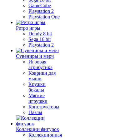
GameCube
Playstation 2
Playstation One
Ретро игры
Dendy 8 bit
Sega 16 bit
Playstation 2
Сувениры и мерч
Игровая
атрибутика
Коврики для
мыши
Кружки
бокалы
Мягкие
игрушки
Конструкторы
Пазлы
Коллекции фигурок
Коллекционная