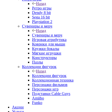
Назад
Ретро игры
Dendy 8 bit
Sega 16 bit
Playstation 2
Сувениры и мерч
Назад
Сувениры и мерч
Игровая атрибутика
Коврики для мыши
Кружки бокалы
Мягкие игрушки
Конструкторы
Пазлы
Коллекции фигурок
Назад
Коллекции фигурок
Коллекционная техника
Персонажи фильмов
Персонажи игр
Подставки Cable Guys
Amiibo
Funko
Акции
Услуги