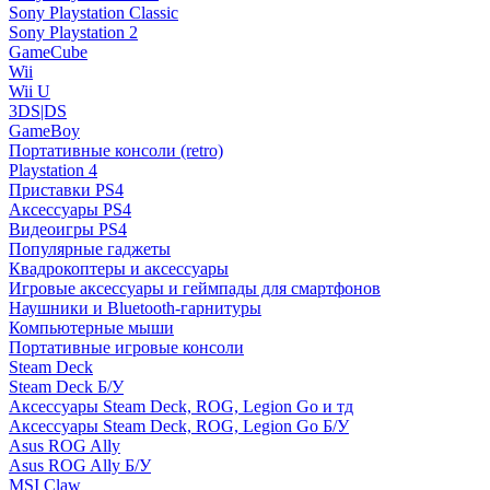
Sony Playstation Classic
Sony Playstation 2
GameCube
Wii
Wii U
3DS|DS
GameBoy
Портативные консоли (retro)
Playstation 4
Приставки PS4
Аксессуары PS4
Видеоигры PS4
Популярные гаджеты
Квадрокоптеры и аксессуары
Игровые аксессуары и геймпады для смартфонов
Наушники и Bluetooth-гарнитуры
Компьютерные мыши
Портативные игровые консоли
Steam Deck
Steam Deck Б/У
Аксессуары Steam Deck, ROG, Legion Go и тд
Аксессуары Steam Deck, ROG, Legion Go Б/У
Asus ROG Ally
Asus ROG Ally Б/У
MSI Claw