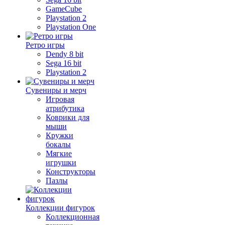
GameCube
Playstation 2
Playstation One
Ретро игры
Dendy 8 bit
Sega 16 bit
Playstation 2
Сувениры и мерч
Игровая
атрибутика
Коврики для
мыши
Кружки
бокалы
Мягкие
игрушки
Конструкторы
Пазлы
Коллекции фигурок
Коллекционная