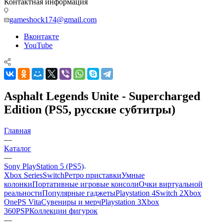
Контактная информация
gameshock174@gmail.com
Вконтакте
YouTube
Asphalt Legends Unite - Supercharged
Edition (PS5, русские субтитры)
Главная
—
Каталог
—
Sony PlayStation 5 (PS5)
Xbox Series
Switch
Ретро приставки
Умные
колонки
Портативные игровые консоли
Очки виртуальной
реальности
Популярные гаджеты
Playstation 4
Switch 2
Xbox
One
PS Vita
Сувениры и мерч
Playstation 3
Xbox
360
PSP
Коллекции фигурок
—