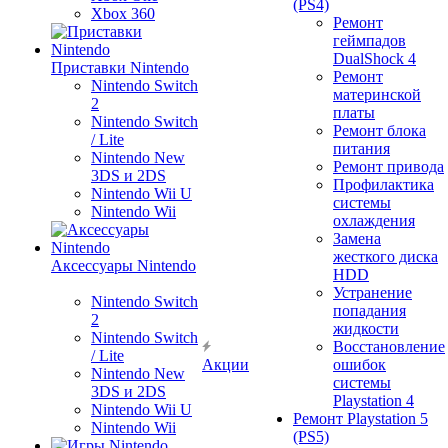
(PS4)
Xbox 360
Ремонт
геймпадов
DualShock 4
Приставки Nintendo
Ремонт
Nintendo Switch
материнской
2
платы
Nintendo Switch
Ремонт блока
/ Lite
питания
Nintendo New
Ремонт привода
3DS и 2DS
Профилактика
Nintendo Wii U
системы
Nintendo Wii
охлаждения
Замена
жесткого диска
Аксессуары Nintendo
HDD
Устранение
Nintendo Switch
попадания
2
жидкости
Nintendo Switch
Восстановление
/ Lite
Акции
ошибок
Nintendo New
системы
3DS и 2DS
Playstation 4
Nintendo Wii U
Ремонт Playstation 5
Nintendo Wii
(PS5)