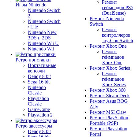
Ремонт
Игры Nintendo
геймпадов PS5
Nintendo Switch
(DualSense)
2
Ремонт Nintendo
Nintendo Switch
Switch
/ Lite
Ремонт
Nintendo New
контроллеров
3DS и 2DS
Joy-Con Switch
Nintendo Wii U
Ремонт Xbox One
Nintendo Wii
Ремонт
геймпадов
Ретро приставки
Xbox One
Портативные
Ремонт Xbox Series
консоли
Ремонт
Dendy 8 bit
геймпадов
Sega 16 bit
Xbox Series
Nintendo
Ремонт Xbox 360
Classic
Ремонт Steam Deck
Playstation
Ремонт Asus ROG
Classic
Ally
GameCube
Ремонт MSI Claw
Playstation 2
Ремонт PlayStation
Portable (PSP)
Ретро аксессуары
Ремонт Playstation
Dendy 8 bit
Portal
Sega 16 bit