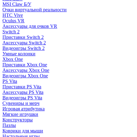
MSI Claw Б/У
Очки виртуальной реальности
HTC Vive
Oculus VR
Аксессуары для очков VR
Switch 2
Приставки Switch 2
Аксессуары Switch 2
Видеоигры Switch 2
Умные колонки
Xbox One
Приставки Xbox One
Аксессуары Xbox One
Видеоигры Xbox One
PS Vita
Приставки PS Vita
Аксессуары PS Vita
Видеоигры PS Vita
Сувениры и мерч
Игровая атрибутика
Мягкие игрушки
Конструкторы
Пазлы
Коврики для мыши
Настольные игры