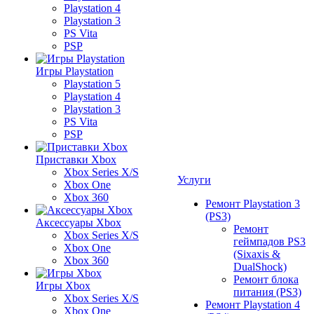
Playstation 4
Playstation 3
PS Vita
PSP
Игры Playstation
Playstation 5
Playstation 4
Playstation 3
PS Vita
PSP
Приставки Xbox
Xbox Series X/S
Услуги
Xbox One
Xbox 360
Ремонт Playstation 3
(PS3)
Аксессуары Xbox
Ремонт
Xbox Series X/S
геймпадов PS3
Xbox One
(Sixaxis &
Xbox 360
DualShock)
Ремонт блока
Игры Xbox
питания (PS3)
Xbox Series X/S
Ремонт Playstation 4
Xbox One