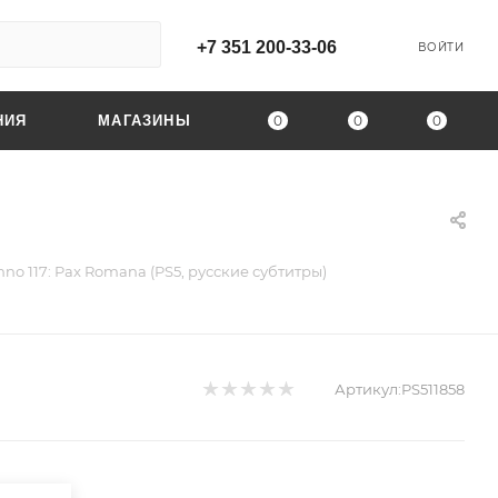
+7 351 200-33-06
ВОЙТИ
0
0
0
НИЯ
МАГАЗИНЫ
nno 117: Pax Romana (PS5, русские субтитры)
Артикул:
PS511858