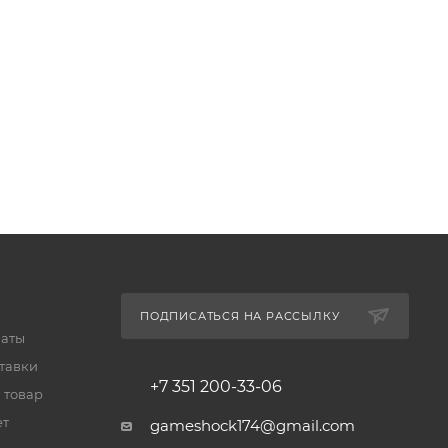
ПОДПИСАТЬСЯ НА РАССЫЛКУ
латы
тавки
+7 351 200-33-06
 товар
ет
gameshock174@gmail.com