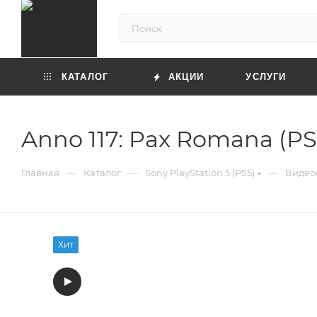
КАТАЛОГ
АКЦИИ
УСЛУГИ
Anno 117: Pax Romana (PS
—
—
—
Главная
Каталог
Sony PlayStation 5 (PS5)
Видеои
Хит