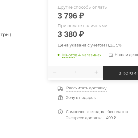
Другие способы оплаты
3 796
₽
При оплате наличными
3 380
₽
Цена указана с учетом НДС 5%
Нашли деш
Много
в 4 магазинах
В КОРЗИ
Рассчитать доставку
Хочу в подарок
Самовывоз сегодня - бесплатно
Экспресс доставка - 499 ₽