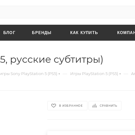
БЛОГ
БРЕНДЫ
КАК КУПИТЬ
КОМПА
5, русские субтитры)
—
—
гры Sony PlayStation 5 (PS5)
Игры PlayStation 5 (PS5)
A
В ИЗБРАННОЕ
СРАВНИТЬ