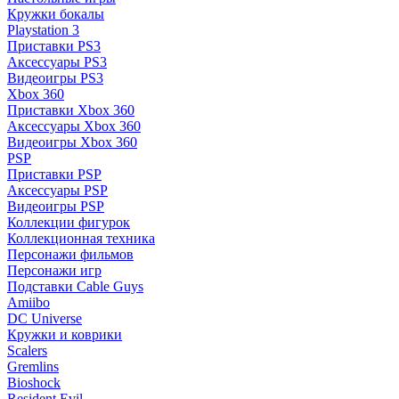
Кружки бокалы
Playstation 3
Приставки PS3
Аксессуары PS3
Видеоигры PS3
Xbox 360
Приставки Xbox 360
Аксессуары Xbox 360
Видеоигры Xbox 360
PSP
Приставки PSP
Аксессуары PSP
Видеоигры PSP
Коллекции фигурок
Коллекционная техника
Персонажи фильмов
Персонажи игр
Подставки Cable Guys
Amiibo
DC Universe
Кружки и коврики
Scalers
Gremlins
Bioshock
Resident Evil