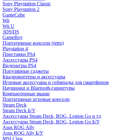
Sony Playstation Classic
Sony Playstation 2
GameCube
Wii
Wii U
3DS|DS
GameBoy
Портативные консоли (retro)
Playstation 4
Приставки PS4
Аксессуары PS4
Видеоигры PS4
Популярные гаджеты
Квадрокоптеры и аксессуары
Игровые аксессуары и геймпады для смартфонов
Наушники и Bluetooth-гарнитуры
Компьютерные мыши
Портативные игровые консоли
Steam Deck
Steam Deck Б/У
Аксессуары Steam Deck, ROG, Legion Go и тд
Аксессуары Steam Deck, ROG, Legion Go Б/У
Asus ROG Ally
Asus ROG Ally Б/У
MSI Claw