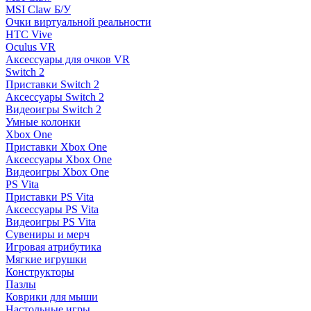
MSI Claw Б/У
Очки виртуальной реальности
HTC Vive
Oculus VR
Аксессуары для очков VR
Switch 2
Приставки Switch 2
Аксессуары Switch 2
Видеоигры Switch 2
Умные колонки
Xbox One
Приставки Xbox One
Аксессуары Xbox One
Видеоигры Xbox One
PS Vita
Приставки PS Vita
Аксессуары PS Vita
Видеоигры PS Vita
Сувениры и мерч
Игровая атрибутика
Мягкие игрушки
Конструкторы
Пазлы
Коврики для мыши
Настольные игры