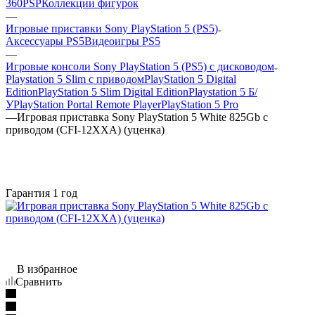
360
PSP
Коллекции фигурок
—
Игровые приставки Sony PlayStation 5 (PS5)
Аксессуары PS5
Видеоигры PS5
—
Игровые консоли Sony PlayStation 5 (PS5) с дисководом
Playstation 5 Slim с приводом
PlayStation 5 Digital
Edition
PlayStation 5 Slim Digital Edition
Playstation 5 Б/
У
PlayStation Portal Remote Player
PlayStation 5 Pro
—
Игровая приставка Sony PlayStation 5 White 825Gb с
приводом (CFI-12XXA) (уценка)
Гарантия 1 год
В избранное
Сравнить