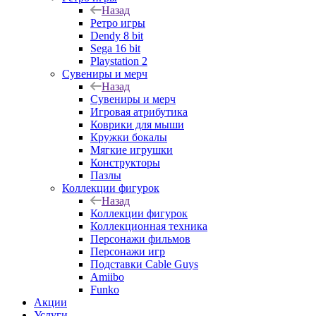
Назад
Ретро игры
Dendy 8 bit
Sega 16 bit
Playstation 2
Сувениры и мерч
Назад
Сувениры и мерч
Игровая атрибутика
Коврики для мыши
Кружки бокалы
Мягкие игрушки
Конструкторы
Пазлы
Коллекции фигурок
Назад
Коллекции фигурок
Коллекционная техника
Персонажи фильмов
Персонажи игр
Подставки Cable Guys
Amiibo
Funko
Акции
Услуги