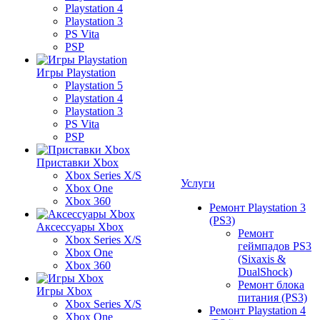
Playstation 4
Playstation 3
PS Vita
PSP
Игры Playstation
Playstation 5
Playstation 4
Playstation 3
PS Vita
PSP
Приставки Xbox
Xbox Series X/S
Услуги
Xbox One
Xbox 360
Ремонт Playstation 3
(PS3)
Аксессуары Xbox
Ремонт
Xbox Series X/S
геймпадов PS3
Xbox One
(Sixaxis &
Xbox 360
DualShock)
Ремонт блока
Игры Xbox
питания (PS3)
Xbox Series X/S
Ремонт Playstation 4
Xbox One