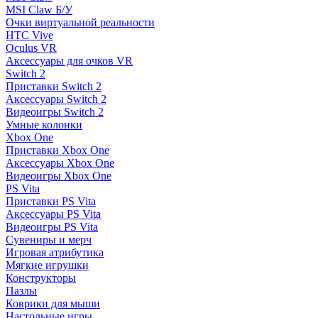
MSI Claw Б/У
Очки виртуальной реальности
HTC Vive
Oculus VR
Аксессуары для очков VR
Switch 2
Приставки Switch 2
Аксессуары Switch 2
Видеоигры Switch 2
Умные колонки
Xbox One
Приставки Xbox One
Аксессуары Xbox One
Видеоигры Xbox One
PS Vita
Приставки PS Vita
Аксессуары PS Vita
Видеоигры PS Vita
Сувениры и мерч
Игровая атрибутика
Мягкие игрушки
Конструкторы
Пазлы
Коврики для мыши
Настольные игры