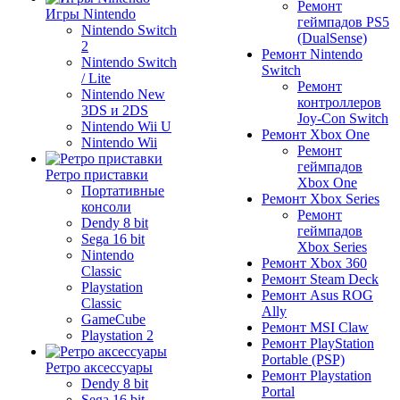
Ремонт
Игры Nintendo
геймпадов PS5
Nintendo Switch
(DualSense)
2
Ремонт Nintendo
Nintendo Switch
Switch
/ Lite
Ремонт
Nintendo New
контроллеров
3DS и 2DS
Joy-Con Switch
Nintendo Wii U
Ремонт Xbox One
Nintendo Wii
Ремонт
геймпадов
Ретро приставки
Xbox One
Портативные
Ремонт Xbox Series
консоли
Ремонт
Dendy 8 bit
геймпадов
Sega 16 bit
Xbox Series
Nintendo
Ремонт Xbox 360
Classic
Ремонт Steam Deck
Playstation
Ремонт Asus ROG
Classic
Ally
GameCube
Ремонт MSI Claw
Playstation 2
Ремонт PlayStation
Portable (PSP)
Ретро аксессуары
Ремонт Playstation
Dendy 8 bit
Portal
Sega 16 bit