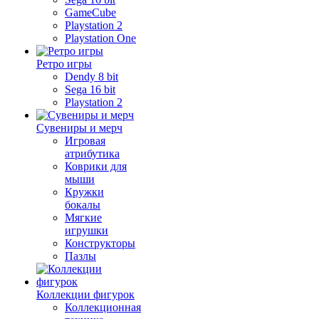
GameCube
Playstation 2
Playstation One
Ретро игры
Dendy 8 bit
Sega 16 bit
Playstation 2
Сувениры и мерч
Игровая
атрибутика
Коврики для
мыши
Кружки
бокалы
Мягкие
игрушки
Конструкторы
Пазлы
Коллекции фигурок
Коллекционная