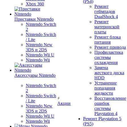
(PS4)
Xbox 360
Ремонт
геймпадов
DualShock 4
Приставки Nintendo
Ремонт
Nintendo Switch
материнской
2
платы
Nintendo Switch
Ремонт блока
/ Lite
питания
Nintendo New
Ремонт привода
3DS и 2DS
Профилактика
Nintendo Wii U
системы
Nintendo Wii
охлаждения
Замена
жесткого диска
Аксессуары Nintendo
HDD
Устранение
Nintendo Switch
попадания
2
жидкости
Nintendo Switch
Восстановление
/ Lite
Акции
ошибок
Nintendo New
системы
3DS и 2DS
Playstation 4
Nintendo Wii U
Ремонт Playstation 5
Nintendo Wii
(PS5)