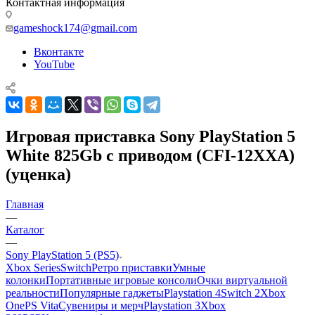
Контактная информация
gameshock174@gmail.com
Вконтакте
YouTube
Игровая приставка Sony PlayStation 5
White 825Gb с приводом (CFI-12XXA)
(уценка)
Главная
—
Каталог
—
Sony PlayStation 5 (PS5)
Xbox Series
Switch
Ретро приставки
Умные
колонки
Портативные игровые консоли
Очки виртуальной
реальности
Популярные гаджеты
Playstation 4
Switch 2
Xbox
One
PS Vita
Сувениры и мерч
Playstation 3
Xbox