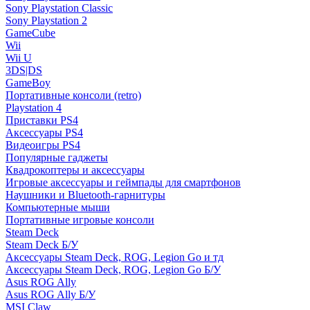
Sony Playstation Classic
Sony Playstation 2
GameCube
Wii
Wii U
3DS|DS
GameBoy
Портативные консоли (retro)
Playstation 4
Приставки PS4
Аксессуары PS4
Видеоигры PS4
Популярные гаджеты
Квадрокоптеры и аксессуары
Игровые аксессуары и геймпады для смартфонов
Наушники и Bluetooth-гарнитуры
Компьютерные мыши
Портативные игровые консоли
Steam Deck
Steam Deck Б/У
Аксессуары Steam Deck, ROG, Legion Go и тд
Аксессуары Steam Deck, ROG, Legion Go Б/У
Asus ROG Ally
Asus ROG Ally Б/У
MSI Claw