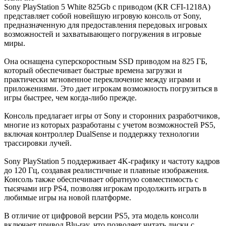
Sony PlayStation 5 White 825Gb с приводом (KR CFI-1218A)
представляет собой новейшую игровую консоль от Sony,
предназначенную для предоставления передовых игровых
возможностей и захватывающего погружения в игровые
миры.
Она оснащена суперскоростным SSD приводом на 825 ГБ,
который обеспечивает быстрые времена загрузки и
практически мгновенное переключение между играми и
приложениями. Это дает игрокам возможность погрузиться в
игры быстрее, чем когда-либо прежде.
Консоль предлагает игры от Sony и сторонних разработчиков,
многие из которых разработаны с учетом возможностей PS5,
включая контроллер DualSense и поддержку технологии
трассировки лучей.
Sony PlayStation 5 поддерживает 4K-графику и частоту кадров
до 120 Гц, создавая реалистичные и плавные изображения.
Консоль также обеспечивает обратную совместимость с
тысячами игр PS4, позволяя игрокам продолжить играть в
любимые игры на новой платформе.
В отличие от цифровой версии PS5, эта модель консоли
включает привод Blu-ray, что позволяет читать диски с