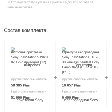
✴️ Стоимость товара указана с учетом скидки при оплате за
наличный расчет.
Состав комплекта
АИгровая приставка
Гарнитура беспроводная
Sony PlayStation 5 White
Sony PlayStation PULSE
825Gb с приводом (JP)
3D wireless headset Grey
Camouflage (CFI-ZWH1)
(PS5)
Другие способы оплаты
Другие способы оплаты
58 385
₽
/шт
10 657
₽
/шт
При оплате наличными
При оплате наличными
51 990
₽
/шт
9 490
₽
/шт