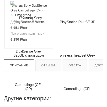
Геймпад Sony DualSense
Grey Camouflage (CFI-
ZCT1W) (PS5)
Другие способы оплаты
6 951
₽
/шт
При оплате наличными
6 190
₽
/шт
ОПИСАНИЕ
ОТЗЫВЫ
ОПЛАТА
ДОСТА
Другие категории: