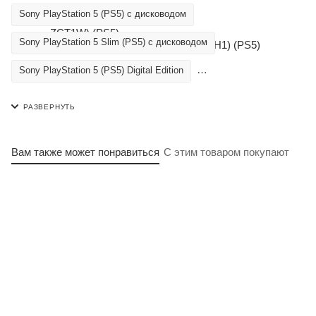
Sony PlayStation 5 (PS5) с дисководом
Sony PlayStation 5 Slim (PS5) с дисководом
Sony PlayStation 5 (PS5) Digital Edition
Sony PlayStation 5 Slim (PS5) Digital Edition
Sony PlayStation 5 (PS5) Trade-in | Б/У
Вам также может понравиться
С этим товаром покупают
Sony PlayStation Portal Remote Play
Аксессуары к Sony PlayStation 5
Видеоигры Sony PlayStation 5