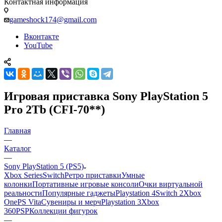
Контактная информация
gameshock174@gmail.com
Вконтакте
YouTube
Игровая приставка Sony PlayStation 5
Pro 2Tb (CFI-70**)
Главная
—
Каталог
—
Sony PlayStation 5 (PS5)
Xbox Series
Switch
Ретро приставки
Умные
колонки
Портативные игровые консоли
Очки виртуальной
реальности
Популярные гаджеты
Playstation 4
Switch 2
Xbox
One
PS Vita
Сувениры и мерч
Playstation 3
Xbox
360
PSP
Коллекции фигурок
—