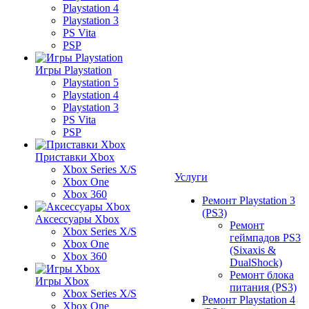
Playstation 4
Playstation 3
PS Vita
PSP
Игры Playstation
Playstation 5
Playstation 4
Playstation 3
PS Vita
PSP
Приставки Xbox
Xbox Series X/S
Услуги
Xbox One
Xbox 360
Ремонт Playstation 3
(PS3)
Аксессуары Xbox
Ремонт
Xbox Series X/S
геймпадов PS3
Xbox One
(Sixaxis &
Xbox 360
DualShock)
Ремонт блока
Игры Xbox
питания (PS3)
Xbox Series X/S
Ремонт Playstation 4
Xbox One