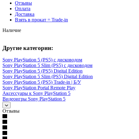
Отзывы
Оплата
Доставка
Взять в прокат = Trade-in
Наличие
Другие категории:
Sony PlayStation 5 (PS5) с дисководом
Sony PlayStation 5 Slim (PS5) с дисководом
Sony PlayStation 5 (PS5) Digital Edition
Sony PlayStation 5 Slim (PS5) Digital Edition
Sony PlayStation 5 (PS5) Trade-in | Б/У
Sony PlayStation Portal Remote Play
Аксессуары к Sony PlayStation 5
Видеоигры Sony PlayStation 5
Отзывы