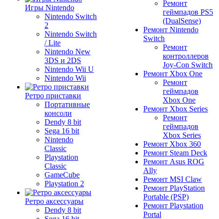
Ремонт
Игры Nintendo
геймпадов PS5
Nintendo Switch
(DualSense)
2
Ремонт Nintendo
Nintendo Switch
Switch
/ Lite
Ремонт
Nintendo New
контроллеров
3DS и 2DS
Joy-Con Switch
Nintendo Wii U
Ремонт Xbox One
Nintendo Wii
Ремонт
геймпадов
Ретро приставки
Xbox One
Портативные
Ремонт Xbox Series
консоли
Ремонт
Dendy 8 bit
геймпадов
Sega 16 bit
Xbox Series
Nintendo
Ремонт Xbox 360
Classic
Ремонт Steam Deck
Playstation
Ремонт Asus ROG
Classic
Ally
GameCube
Ремонт MSI Claw
Playstation 2
Ремонт PlayStation
Portable (PSP)
Ретро аксессуары
Ремонт Playstation
Dendy 8 bit
Portal
Sega 16 bit