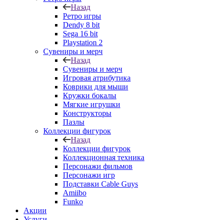
Назад
Ретро игры
Dendy 8 bit
Sega 16 bit
Playstation 2
Сувениры и мерч
Назад
Сувениры и мерч
Игровая атрибутика
Коврики для мыши
Кружки бокалы
Мягкие игрушки
Конструкторы
Пазлы
Коллекции фигурок
Назад
Коллекции фигурок
Коллекционная техника
Персонажи фильмов
Персонажи игр
Подставки Cable Guys
Amiibo
Funko
Акции
Услуги