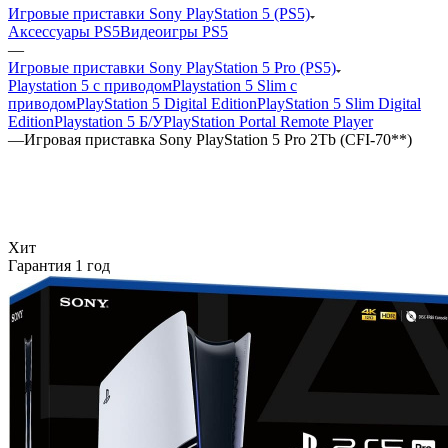
Игровые приставки Sony PlayStation 5 (PS5)
Аксессуары PS5
Видеоигры PS5
—
Игровые приставки Sony PlayStation 5 Pro (PS5)
Playstation 5 с приводом
Playstation 5 Slim с
приводом
PlayStation 5 Digital Edition
PlayStation 5 Slim Digital
Edition
Playstation 5 Б/У
PlayStation Portal Remote Player
—
Игровая приставка Sony PlayStation 5 Pro 2Tb (CFI-70**)
Хит
Гарантия 1 год