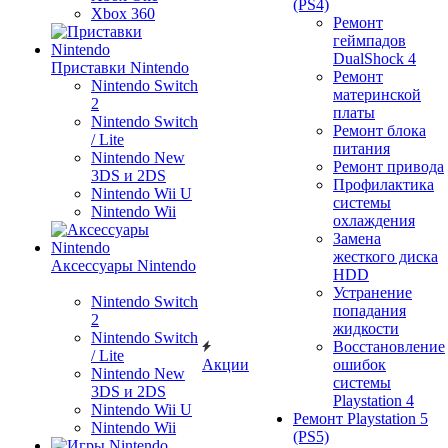
(PS4)
Xbox 360
Ремонт
геймпадов
DualShock 4
Приставки Nintendo
Ремонт
Nintendo Switch
материнской
2
платы
Nintendo Switch
Ремонт блока
/ Lite
питания
Nintendo New
Ремонт привода
3DS и 2DS
Профилактика
Nintendo Wii U
системы
Nintendo Wii
охлаждения
Замена
жесткого диска
Аксессуары Nintendo
HDD
Устранение
Nintendo Switch
попадания
2
жидкости
Nintendo Switch
Восстановление
/ Lite
Акции
ошибок
Nintendo New
системы
3DS и 2DS
Playstation 4
Nintendo Wii U
Ремонт Playstation 5
Nintendo Wii
(PS5)