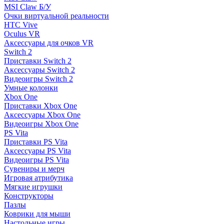
MSI Claw Б/У
Очки виртуальной реальности
HTC Vive
Oculus VR
Аксессуары для очков VR
Switch 2
Приставки Switch 2
Аксессуары Switch 2
Видеоигры Switch 2
Умные колонки
Xbox One
Приставки Xbox One
Аксессуары Xbox One
Видеоигры Xbox One
PS Vita
Приставки PS Vita
Аксессуары PS Vita
Видеоигры PS Vita
Сувениры и мерч
Игровая атрибутика
Мягкие игрушки
Конструкторы
Пазлы
Коврики для мыши
Настольные игры