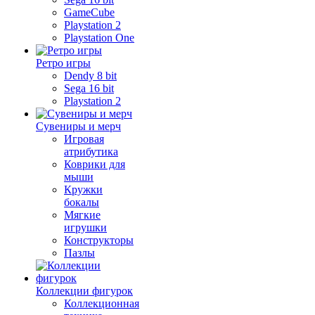
GameCube
Playstation 2
Playstation One
Ретро игры
Dendy 8 bit
Sega 16 bit
Playstation 2
Сувениры и мерч
Игровая
атрибутика
Коврики для
мыши
Кружки
бокалы
Мягкие
игрушки
Конструкторы
Пазлы
Коллекции фигурок
Коллекционная