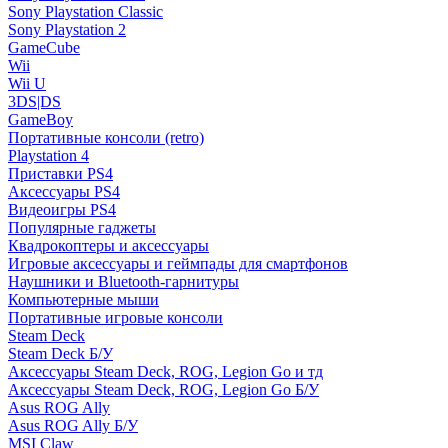
Sony Playstation Classic
Sony Playstation 2
GameCube
Wii
Wii U
3DS|DS
GameBoy
Портативные консоли (retro)
Playstation 4
Приставки PS4
Аксессуары PS4
Видеоигры PS4
Популярные гаджеты
Квадрокоптеры и аксессуары
Игровые аксессуары и геймпады для смартфонов
Наушники и Bluetooth-гарнитуры
Компьютерные мыши
Портативные игровые консоли
Steam Deck
Steam Deck Б/У
Аксессуары Steam Deck, ROG, Legion Go и тд
Аксессуары Steam Deck, ROG, Legion Go Б/У
Asus ROG Ally
Asus ROG Ally Б/У
MSI Claw