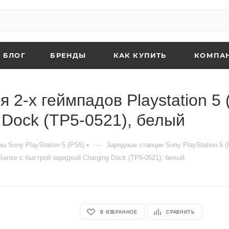
БЛОГ
БРЕНДЫ
КАК КУПИТЬ
КОМПА
2-х геймпадов Playstation 5 
 Dock (TP5-0521), белый
—
ы Sony PlayStation 5 (PS5)
Зарядные станции Sony PlayStation 5 (
Sense с быстрой зарядкой Charging Dock (TP5-0521), белый
В ИЗБРАННОЕ
СРАВНИТЬ