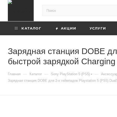
КАТАЛОГ
АКЦИИ
УСЛУГИ
Зарядная станция DOBE для 
быстрой зарядкой Charging
—
—
—
Главная
Каталог
Sony PlayStation 5 (PS5)
Аксессуар
Зарядная станция DOBE для 2-х геймпадов Playstation 5 (PS5) Dual