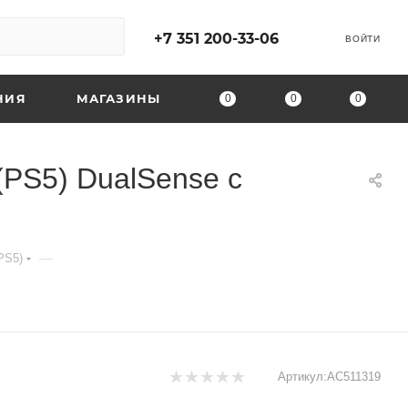
+7 351 200-33-06
ВОЙТИ
НИЯ
МАГАЗИНЫ
0
0
0
(PS5) DualSense с
—
PS5)
Артикул:
AC511319