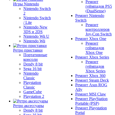
Ремонт
Игры Nintendo
геймпадов PS5
Nintendo Switch
(DualSense)
2
Ремонт Nintendo
Nintendo Switch
Switch
/ Lite
Ремонт
Nintendo New
контроллеров
3DS и 2DS
Joy-Con Switch
Nintendo Wii U
Ремонт Xbox One
Nintendo Wii
Ремонт
геймпадов
Ретро приставки
Xbox One
Портативные
Ремонт Xbox Series
консоли
Ремонт
Dendy 8 bit
геймпадов
Sega 16 bit
Xbox Series
Nintendo
Ремонт Xbox 360
Classic
Ремонт Steam Deck
Playstation
Ремонт Asus ROG
Classic
Ally
GameCube
Ремонт MSI Claw
Playstation 2
Ремонт PlayStation
Portable (PSP)
Ретро аксессуары
Ремонт Playstation
Dendy 8 bit
Portal
Sega 16 bit