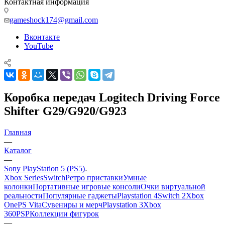
Контактная информация
gameshock174@gmail.com
Вконтакте
YouTube
Коробка передач Logitech Driving Force
Shifter G29/G920/G923
Главная
—
Каталог
—
Sony PlayStation 5 (PS5)
Xbox Series
Switch
Ретро приставки
Умные
колонки
Портативные игровые консоли
Очки виртуальной
реальности
Популярные гаджеты
Playstation 4
Switch 2
Xbox
One
PS Vita
Сувениры и мерч
Playstation 3
Xbox
360
PSP
Коллекции фигурок
—