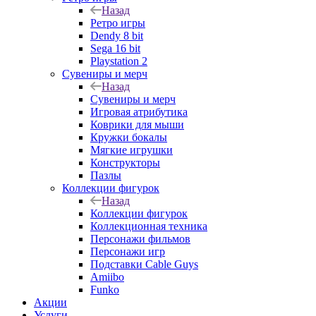
Назад
Ретро игры
Dendy 8 bit
Sega 16 bit
Playstation 2
Сувениры и мерч
Назад
Сувениры и мерч
Игровая атрибутика
Коврики для мыши
Кружки бокалы
Мягкие игрушки
Конструкторы
Пазлы
Коллекции фигурок
Назад
Коллекции фигурок
Коллекционная техника
Персонажи фильмов
Персонажи игр
Подставки Cable Guys
Amiibo
Funko
Акции
Услуги