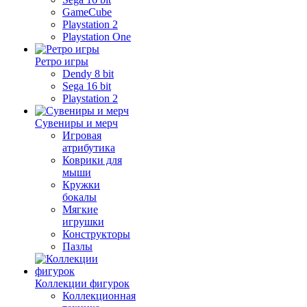
GameCube
Playstation 2
Playstation One
Ретро игры
Dendy 8 bit
Sega 16 bit
Playstation 2
Сувениры и мерч
Игровая
атрибутика
Коврики для
мыши
Кружки
бокалы
Мягкие
игрушки
Конструкторы
Пазлы
Коллекции фигурок
Коллекционная