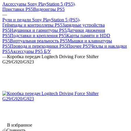
Аксессуары Sony PlayStation 5 (PS5)
Приставки PS5
Видеоигры PS5
—
Рули и педали Sony PlayStation 5 (PS5)
Геймпады и контроллеры PS5
Зарядные устройства
PS5
Наушники и гарнитуры PS5
Датчики движения
PS5
Подставки и крепления PS5
Карты памяти и HDD
PS5
Виртуальная реальность PS5
Мышки и клавиатуры
PS5
Провода и переходники PS5
Прочее PS5
Чехлы и накладки
PS5
Аксессуары PS5 Б/У
—
Коробка передач Logitech Driving Force Shifter
G29/G920/G923
В избранное
Сравнить