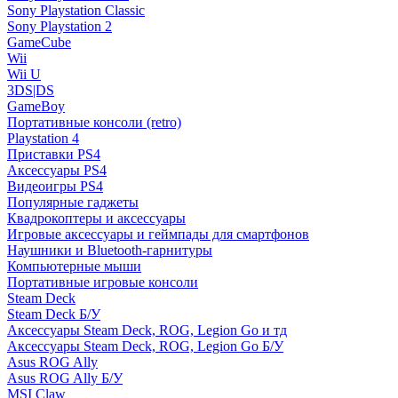
Sony Playstation Classic
Sony Playstation 2
GameCube
Wii
Wii U
3DS|DS
GameBoy
Портативные консоли (retro)
Playstation 4
Приставки PS4
Аксессуары PS4
Видеоигры PS4
Популярные гаджеты
Квадрокоптеры и аксессуары
Игровые аксессуары и геймпады для смартфонов
Наушники и Bluetooth-гарнитуры
Компьютерные мыши
Портативные игровые консоли
Steam Deck
Steam Deck Б/У
Аксессуары Steam Deck, ROG, Legion Go и тд
Аксессуары Steam Deck, ROG, Legion Go Б/У
Asus ROG Ally
Asus ROG Ally Б/У
MSI Claw