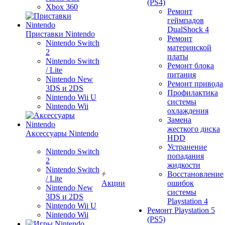
(PS4)
Xbox 360
Ремонт
геймпадов
DualShock 4
Приставки Nintendo
Ремонт
Nintendo Switch
материнской
2
платы
Nintendo Switch
Ремонт блока
/ Lite
питания
Nintendo New
Ремонт привода
3DS и 2DS
Профилактика
Nintendo Wii U
системы
Nintendo Wii
охлаждения
Замена
жесткого диска
Аксессуары Nintendo
HDD
Устранение
Nintendo Switch
попадания
2
жидкости
Nintendo Switch
Восстановление
/ Lite
Акции
ошибок
Nintendo New
системы
3DS и 2DS
Playstation 4
Nintendo Wii U
Ремонт Playstation 5
Nintendo Wii
(PS5)