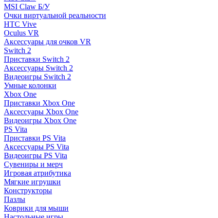
MSI Claw Б/У
Очки виртуальной реальности
HTC Vive
Oculus VR
Аксессуары для очков VR
Switch 2
Приставки Switch 2
Аксессуары Switch 2
Видеоигры Switch 2
Умные колонки
Xbox One
Приставки Xbox One
Аксессуары Xbox One
Видеоигры Xbox One
PS Vita
Приставки PS Vita
Аксессуары PS Vita
Видеоигры PS Vita
Сувениры и мерч
Игровая атрибутика
Мягкие игрушки
Конструкторы
Пазлы
Коврики для мыши
Настольные игры