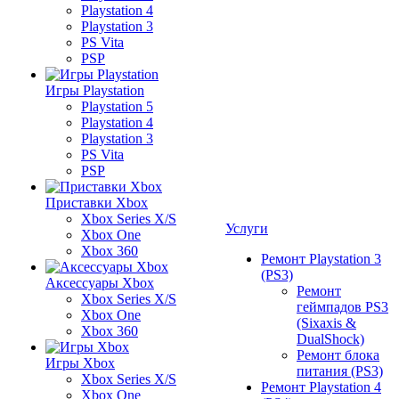
Playstation 4
Playstation 3
PS Vita
PSP
Игры Playstation
Playstation 5
Playstation 4
Playstation 3
PS Vita
PSP
Приставки Xbox
Xbox Series X/S
Услуги
Xbox One
Xbox 360
Ремонт Playstation 3
(PS3)
Аксессуары Xbox
Ремонт
Xbox Series X/S
геймпадов PS3
Xbox One
(Sixaxis &
Xbox 360
DualShock)
Ремонт блока
Игры Xbox
питания (PS3)
Xbox Series X/S
Ремонт Playstation 4
Xbox One