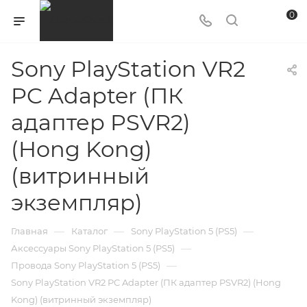
0
Sony PlayStation VR2
PC Adapter (ПК
адаптер PSVR2)
(Hong Kong)
(витринный
экземпляр)
—
—
—
Главная
Каталог
Sony PlayStation 5 (PS5)
—
Аксессуары Sony PlayStation 5 (PS5)
—
Провода Sony PlayStation 5 (PS5)
Sony PlayStation VR2 PC Adapter (ПК адаптер PSVR2) (Hong
Kong) (витринный экземпляр)