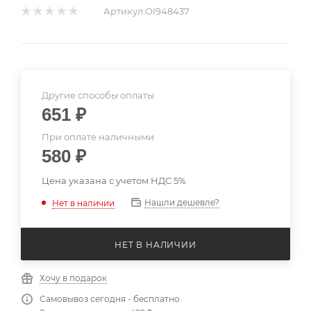
Артикул:
OI948437
Другие способы оплаты
651
₽
При оплате наличными
580
₽
Цена указана с учетом НДС 5%
Нашли дешевле?
Нет в наличии
НЕТ В НАЛИЧИИ
Хочу в подарок
Самовывоз сегодня - бесплатно