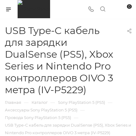
0
USB Type-C кабель
для зарядки
DualSense (PS5), Xbox
Series и Nintendo Pro
контроллеров OIVO 3
метра (IV-P5229)
—
—
—
Главная
Каталог
Sony PlayStation 5 (PS5)
—
Аксессуары Sony PlayStation 5 (PS5)
—
Провода Sony PlayStation 5 (PS5)
USB Type-C кабель для зарядки DualSense (PS5), Xbox Series и
Nintendo Pro контроллеров OIVO 3 метра (IV-P5229)