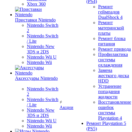
(PS4)
Xbox 360
Ремонт
геймпадов
DualShock 4
Приставки Nintendo
Ремонт
Nintendo Switch
материнской
2
платы
Nintendo Switch
Ремонт блока
/ Lite
питания
Nintendo New
Ремонт привода
3DS и 2DS
Профилактика
Nintendo Wii U
системы
Nintendo Wii
охлаждения
Замена
жесткого диска
Аксессуары Nintendo
HDD
Устранение
Nintendo Switch
попадания
2
жидкости
Nintendo Switch
Восстановление
/ Lite
Акции
ошибок
Nintendo New
системы
3DS и 2DS
Playstation 4
Nintendo Wii U
Ремонт Playstation 5
Nintendo Wii
(PS5)