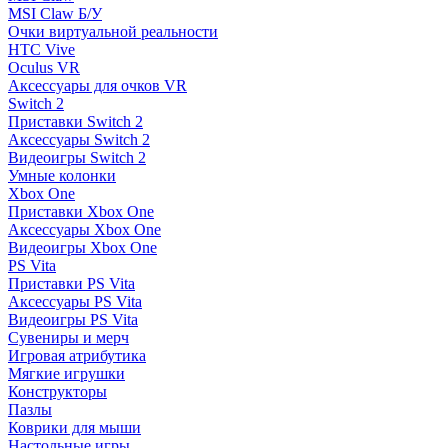
MSI Claw Б/У
Очки виртуальной реальности
HTC Vive
Oculus VR
Аксессуары для очков VR
Switch 2
Приставки Switch 2
Аксессуары Switch 2
Видеоигры Switch 2
Умные колонки
Xbox One
Приставки Xbox One
Аксессуары Xbox One
Видеоигры Xbox One
PS Vita
Приставки PS Vita
Аксессуары PS Vita
Видеоигры PS Vita
Сувениры и мерч
Игровая атрибутика
Мягкие игрушки
Конструкторы
Пазлы
Коврики для мыши
Настольные игры