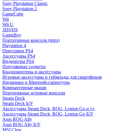
Sony Playstation Classic
Sony Playstation 2
GameCube
Wii
Wii U
3DS|DS
GameBoy
Портативные консоли (retro)
Playstation 4
Приставки PS4
Аксессуары PS4
Видеоигры PS4
Популярные гаджеты
Квадрокоптеры и аксессуары
Игровые аксессуары и геймпады для смартфонов
Наушники и Bluetooth-гарнитуры
Компьютерные мыши
Портативные игровые консоли
Steam Deck
Steam Deck Б/У
Аксессуары Steam Deck, ROG, Legion Go и тд
Аксессуары Steam Deck, ROG, Legion Go Б/У
Asus ROG Ally
Asus ROG Ally Б/У
MSI Claw