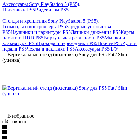
Аксессуары Sony PlayStation 5 (PS5)
Приставки PS5
Видеоигры PS5
—
Стенды и крепления Sony PlayStation 5 (PS5)
Геймпады и контроллеры PS5
Зарядные устройства
PS5
Наушники и гарнитуры PS5
Датчики движения PS5
Карты
памяти и HDD PS5
Виртуальная реальность PS5
Мышки и
клавиатуры PS5
Провода и переходники PS5
Прочее PS5
Рули и
педали PS5
Чехлы и накладки PS5
Аксессуары PS5 Б/У
—
Вертикальный стенд (подставка) Sony для PS5 Fat / Slim
(уценка)
В избранное
Сравнить