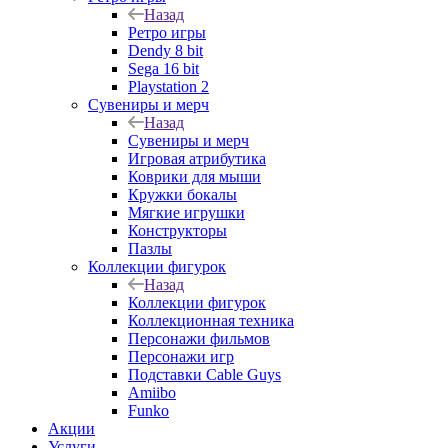
Назад
Ретро игры
Dendy 8 bit
Sega 16 bit
Playstation 2
Сувениры и мерч
Назад
Сувениры и мерч
Игровая атрибутика
Коврики для мыши
Кружки бокалы
Мягкие игрушки
Конструкторы
Пазлы
Коллекции фигурок
Назад
Коллекции фигурок
Коллекционная техника
Персонажи фильмов
Персонажи игр
Подставки Cable Guys
Amiibo
Funko
Акции
Услуги