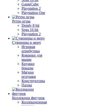
GameCube
Playstation 2
Playstation One
Ретро игры
Dendy 8 bit
Sega 16 bit
Playstation 2
Сувениры и мерч
Игровая
атрибутика
Коврики для
мыши
Кружки
бокалы
Мягкие
игрушки
Конструкторы
Пазлы
Коллекции фигурок
Коллекционная