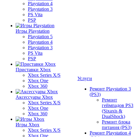
Playstation 4
Playstation 3
PS Vita
PSP
Игры Playstation
Playstation 5
Playstation 4
Playstation 3
PS Vita
PSP
Приставки Xbox
Xbox Series X/S
Услуги
Xbox One
Xbox 360
Ремонт Playstation 3
(PS3)
Аксессуары Xbox
Ремонт
Xbox Series X/S
геймпадов PS3
Xbox One
(Sixaxis &
Xbox 360
DualShock)
Ремонт блока
Игры Xbox
питания (PS3)
Xbox Series X/S
Ремонт Playstation 4
Xbox One