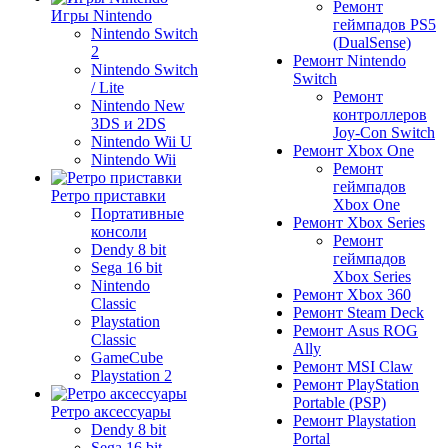
Ремонт
Игры Nintendo
геймпадов PS5
Nintendo Switch
(DualSense)
2
Ремонт Nintendo
Nintendo Switch
Switch
/ Lite
Ремонт
Nintendo New
контроллеров
3DS и 2DS
Joy-Con Switch
Nintendo Wii U
Ремонт Xbox One
Nintendo Wii
Ремонт
геймпадов
Ретро приставки
Xbox One
Портативные
Ремонт Xbox Series
консоли
Ремонт
Dendy 8 bit
геймпадов
Sega 16 bit
Xbox Series
Nintendo
Ремонт Xbox 360
Classic
Ремонт Steam Deck
Playstation
Ремонт Asus ROG
Classic
Ally
GameCube
Ремонт MSI Claw
Playstation 2
Ремонт PlayStation
Portable (PSP)
Ретро аксессуары
Ремонт Playstation
Dendy 8 bit
Portal
Sega 16 bit