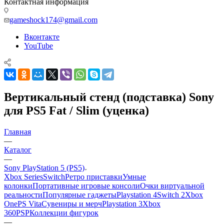
Контактная информация
gameshock174@gmail.com
Вконтакте
YouTube
Вертикальный стенд (подставка) Sony
для PS5 Fat / Slim (уценка)
Главная
—
Каталог
—
Sony PlayStation 5 (PS5)
Xbox Series
Switch
Ретро приставки
Умные
колонки
Портативные игровые консоли
Очки виртуальной
реальности
Популярные гаджеты
Playstation 4
Switch 2
Xbox
One
PS Vita
Сувениры и мерч
Playstation 3
Xbox
360
PSP
Коллекции фигурок
—