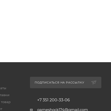
ПОДПИСАТЬСЯ НА РАССЫЛКУ
латы
тавки
+7 351 200-33-06
 товар
ет
gameshock174@gmail.com