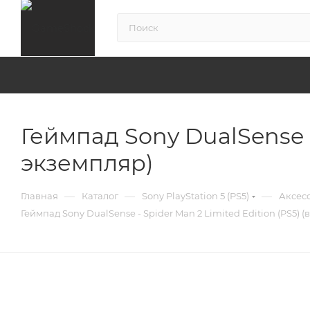
Геймпад Sony DualSense -
экземпляр)
—
—
—
Главная
Каталог
Sony PlayStation 5 (PS5)
Аксесс
Геймпад Sony DualSense - Spider Man 2 Limited Edition (PS5)