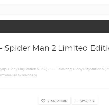
 Spider Man 2 Limited Edit
—
уары Sony PlayStation 5 (PS5)
Геймпады Sony PlayStation 5 (P
 (витринный экземпляр)
В ИЗБРАННОЕ
СРАВНИТЬ