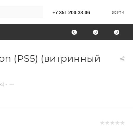
+7 351 200-33-06
ВОЙТИ
0
0
0
ion (PS5) (витринный
—
S5)