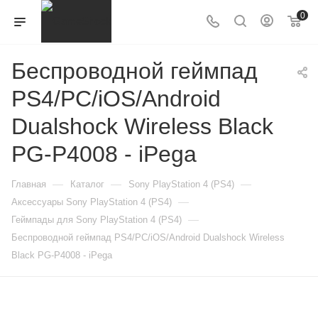
0
Беспроводной геймпад
PS4/PC/iOS/Android
Dualshock Wireless Black
PG-P4008 - iPega
—
—
—
Главная
Каталог
Sony PlayStation 4 (PS4)
—
Аксессуары Sony PlayStation 4 (PS4)
—
Геймпады для Sony PlayStation 4 (PS4)
Беспроводной геймпад PS4/PC/iOS/Android Dualshock Wireless
Black PG-P4008 - iPega