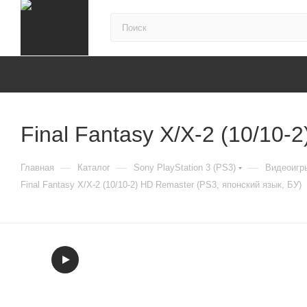
Final Fantasy X/X-2 (10/10-
—
—
—
Главная
Каталог
Sony PlayStation 3 (PS3)
Видеоигры
Final Fantasy X/X-2 (10/10-2) HD Remaster (PS3, японский язык, БУ)