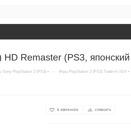
2) HD Remaster (PS3, японский
—
 Sony PlayStation 3 (PS3)
Игры PlayStation 3 (PS3) Trade-in | Б/У
В ИЗБРАННОЕ
СРАВНИТЬ