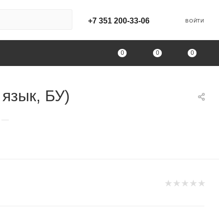
+7 351 200-33-06
ВОЙТИ
0
0
0
 язык, БУ)
—