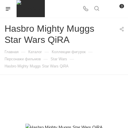
0
Hasbro Mighty Muggs
Star Wars QiRA
—
—
—
Главная
Каталог
Коллекции фигурок
—
—
Персонажи фильмов
Star Wars
Hasbro Mighty Muggs Star Wars QiRA