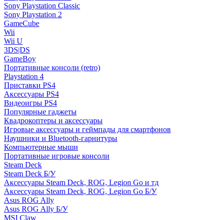
Sony Playstation Classic
Sony Playstation 2
GameCube
Wii
Wii U
3DS|DS
GameBoy
Портативные консоли (retro)
Playstation 4
Приставки PS4
Аксессуары PS4
Видеоигры PS4
Популярные гаджеты
Квадрокоптеры и аксессуары
Игровые аксессуары и геймпады для смартфонов
Наушники и Bluetooth-гарнитуры
Компьютерные мыши
Портативные игровые консоли
Steam Deck
Steam Deck Б/У
Аксессуары Steam Deck, ROG, Legion Go и тд
Аксессуары Steam Deck, ROG, Legion Go Б/У
Asus ROG Ally
Asus ROG Ally Б/У
MSI Claw