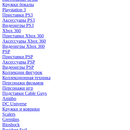
Кружки бокалы
Playstation 3
Приставки PS3
Аксессуары PS3
Видеоигры PS3
Xbox 360
Приставки Xbox 360
Аксессуары Xbox 360
Видеоигры Xbox 360
PSP
Приставки PSP
Аксессуары PSP
Видеоигры PSP
Коллекции фигурок
Коллекционная техника
Персонажи фильмов
Персонажи игр
Подставки Cable Guys
Amiibo
DC Universe
Кружки и коврики
Scalers
Gremlins
Bioshock
Resident Evil