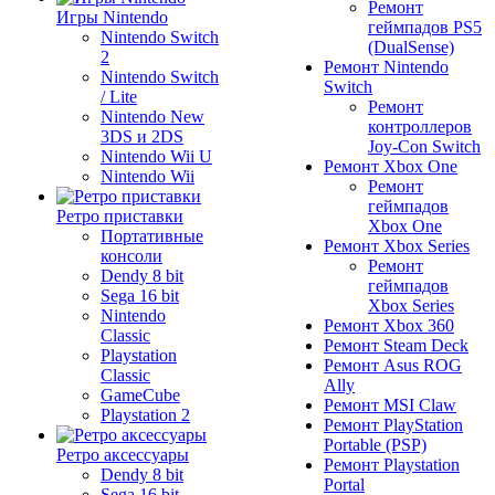
Ремонт
Игры Nintendo
геймпадов PS5
Nintendo Switch
(DualSense)
2
Ремонт Nintendo
Nintendo Switch
Switch
/ Lite
Ремонт
Nintendo New
контроллеров
3DS и 2DS
Joy-Con Switch
Nintendo Wii U
Ремонт Xbox One
Nintendo Wii
Ремонт
геймпадов
Ретро приставки
Xbox One
Портативные
Ремонт Xbox Series
консоли
Ремонт
Dendy 8 bit
геймпадов
Sega 16 bit
Xbox Series
Nintendo
Ремонт Xbox 360
Classic
Ремонт Steam Deck
Playstation
Ремонт Asus ROG
Classic
Ally
GameCube
Ремонт MSI Claw
Playstation 2
Ремонт PlayStation
Portable (PSP)
Ретро аксессуары
Ремонт Playstation
Dendy 8 bit
Portal
Sega 16 bit