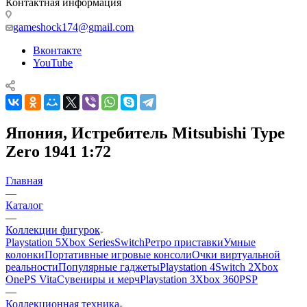
Контактная информация
gameshock174@gmail.com
Вконтакте
YouTube
Япония, Истребитель Mitsubishi Type
Zero 1941 1:72
Главная
—
Каталог
—
Коллекции фигурок
Playstation 5
Xbox Series
Switch
Ретро приставки
Умные
колонки
Портативные игровые консоли
Очки виртуальной
реальности
Популярные гаджеты
Playstation 4
Switch 2
Xbox
One
PS Vita
Сувениры и мерч
Playstation 3
Xbox 360
PSP
—
Коллекционная техника