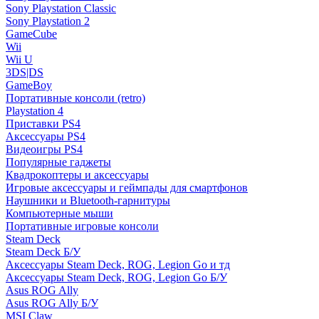
Sony Playstation Classic
Sony Playstation 2
GameCube
Wii
Wii U
3DS|DS
GameBoy
Портативные консоли (retro)
Playstation 4
Приставки PS4
Аксессуары PS4
Видеоигры PS4
Популярные гаджеты
Квадрокоптеры и аксессуары
Игровые аксессуары и геймпады для смартфонов
Наушники и Bluetooth-гарнитуры
Компьютерные мыши
Портативные игровые консоли
Steam Deck
Steam Deck Б/У
Аксессуары Steam Deck, ROG, Legion Go и тд
Аксессуары Steam Deck, ROG, Legion Go Б/У
Asus ROG Ally
Asus ROG Ally Б/У
MSI Claw