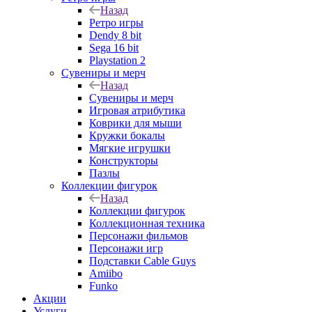
Назад
Ретро игры
Dendy 8 bit
Sega 16 bit
Playstation 2
Сувениры и мерч
Назад
Сувениры и мерч
Игровая атрибутика
Коврики для мыши
Кружки бокалы
Мягкие игрушки
Конструкторы
Пазлы
Коллекции фигурок
Назад
Коллекции фигурок
Коллекционная техника
Персонажи фильмов
Персонажи игр
Подставки Cable Guys
Amiibo
Funko
Акции
Услуги