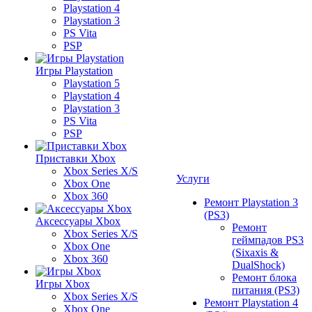
Playstation 4
Playstation 3
PS Vita
PSP
Игры Playstation
Playstation 5
Playstation 4
Playstation 3
PS Vita
PSP
Приставки Xbox
Xbox Series X/S
Услуги
Xbox One
Xbox 360
Ремонт Playstation 3
(PS3)
Аксессуары Xbox
Ремонт
Xbox Series X/S
геймпадов PS3
Xbox One
(Sixaxis &
Xbox 360
DualShock)
Ремонт блока
Игры Xbox
питания (PS3)
Xbox Series X/S
Ремонт Playstation 4
Xbox One