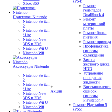
(PS4)
Xbox 360
Ремонт
геймпадов
DualShock 4
Приставки Nintendo
Ремонт
Nintendo Switch
материнской
2
платы
Nintendo Switch
Ремонт блока
/ Lite
питания
Nintendo New
Ремонт привода
3DS и 2DS
Профилактика
Nintendo Wii U
системы
Nintendo Wii
охлаждения
Замена
жесткого диска
Аксессуары Nintendo
HDD
Устранение
Nintendo Switch
попадания
2
жидкости
Nintendo Switch
Восстановление
/ Lite
Акции
ошибок
Nintendo New
системы
3DS и 2DS
Playstation 4
Nintendo Wii U
Ремонт Playstation 5
Nintendo Wii
(PS5)