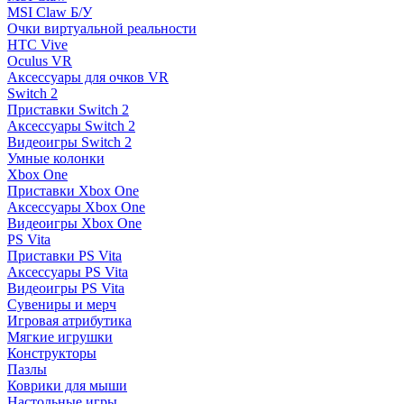
MSI Claw Б/У
Очки виртуальной реальности
HTC Vive
Oculus VR
Аксессуары для очков VR
Switch 2
Приставки Switch 2
Аксессуары Switch 2
Видеоигры Switch 2
Умные колонки
Xbox One
Приставки Xbox One
Аксессуары Xbox One
Видеоигры Xbox One
PS Vita
Приставки PS Vita
Аксессуары PS Vita
Видеоигры PS Vita
Сувениры и мерч
Игровая атрибутика
Мягкие игрушки
Конструкторы
Пазлы
Коврики для мыши
Настольные игры