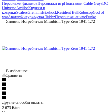
Персонажи фильмов
Персонажи игр
Подставки Cable Guys
DC
Universe
Amiibo
Кружки и
коврики
Scalers
Gremlins
Bioshock
Resident Evil
Robocop
God of
war
Аватар
Фигурка-утка Tubbz
Персонажи аниме
Funko
—
Япония, Истребитель Mitsubishi Type Zero 1941 1:72
В избранное
Сравнить
Другие способы оплаты
2 673
₽
/шт