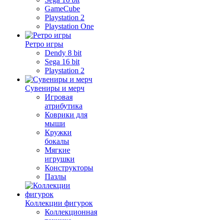
GameCube
Playstation 2
Playstation One
Ретро игры
Dendy 8 bit
Sega 16 bit
Playstation 2
Сувениры и мерч
Игровая
атрибутика
Коврики для
мыши
Кружки
бокалы
Мягкие
игрушки
Конструкторы
Пазлы
Коллекции фигурок
Коллекционная