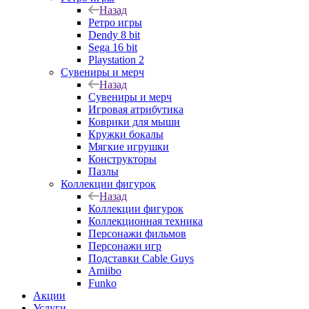
Назад
Ретро игры
Dendy 8 bit
Sega 16 bit
Playstation 2
Сувениры и мерч
Назад
Сувениры и мерч
Игровая атрибутика
Коврики для мыши
Кружки бокалы
Мягкие игрушки
Конструкторы
Пазлы
Коллекции фигурок
Назад
Коллекции фигурок
Коллекционная техника
Персонажи фильмов
Персонажи игр
Подставки Cable Guys
Amiibo
Funko
Акции
Услуги