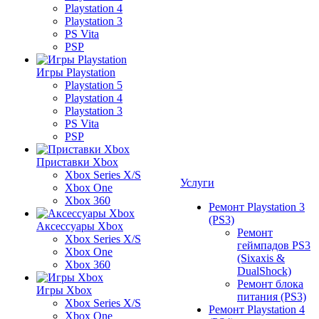
Playstation 4
Playstation 3
PS Vita
PSP
Игры Playstation
Playstation 5
Playstation 4
Playstation 3
PS Vita
PSP
Приставки Xbox
Xbox Series X/S
Услуги
Xbox One
Xbox 360
Ремонт Playstation 3
(PS3)
Аксессуары Xbox
Ремонт
Xbox Series X/S
геймпадов PS3
Xbox One
(Sixaxis &
Xbox 360
DualShock)
Ремонт блока
Игры Xbox
питания (PS3)
Xbox Series X/S
Ремонт Playstation 4
Xbox One