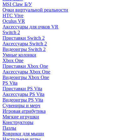
MSI Claw Б/У
Очки виртуальной реальности
HTC Vive
Oculus VR
Аксессуары для очков VR
Switch 2
Приставки Switch 2
Аксессуары Switch 2
Видеоигры Switch 2
Умные колонки
Xbox One
Приставки Xbox One
Аксессуары Xbox One
Видеоигры Xbox One
PS Vita
Приставки PS Vita
Аксессуары PS Vita
Видеоигры PS Vita
Сувениры и мерч
Игровая атрибутика
Мягкие игрушки
Конструкторы
Пазлы
Коврики для мыши
Настольные игры