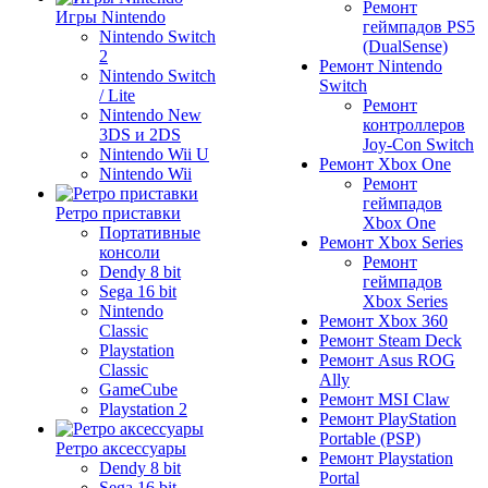
Ремонт
Игры Nintendo
геймпадов PS5
Nintendo Switch
(DualSense)
2
Ремонт Nintendo
Nintendo Switch
Switch
/ Lite
Ремонт
Nintendo New
контроллеров
3DS и 2DS
Joy-Con Switch
Nintendo Wii U
Ремонт Xbox One
Nintendo Wii
Ремонт
геймпадов
Ретро приставки
Xbox One
Портативные
Ремонт Xbox Series
консоли
Ремонт
Dendy 8 bit
геймпадов
Sega 16 bit
Xbox Series
Nintendo
Ремонт Xbox 360
Classic
Ремонт Steam Deck
Playstation
Ремонт Asus ROG
Classic
Ally
GameCube
Ремонт MSI Claw
Playstation 2
Ремонт PlayStation
Portable (PSP)
Ретро аксессуары
Ремонт Playstation
Dendy 8 bit
Portal
Sega 16 bit