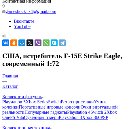
Контактная информация
gameshock174@gmail.com
Вконтакте
YouTube
США, истребитель F-15E Strike Eagle,
современный 1:72
Главная
—
Каталог
—
Коллекции фигурок
Playstation 5
Xbox Series
Switch
Ретро приставки
Умные
колонки
Портативные игровые консоли
Очки виртуальной
реальности
Популярные гаджеты
Playstation 4
Switch 2
Xbox
One
PS Vita
Сувениры и мерч
Playstation 3
Xbox 360
PSP
—
Коллекционная техника