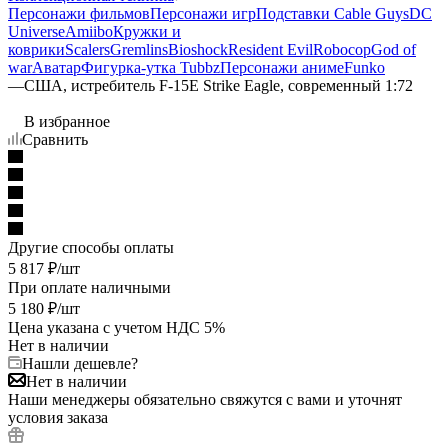
Персонажи фильмов
Персонажи игр
Подставки Cable Guys
DC
Universe
Amiibo
Кружки и
коврики
Scalers
Gremlins
Bioshock
Resident Evil
Robocop
God of
war
Аватар
Фигурка-утка Tubbz
Персонажи аниме
Funko
—
США, истребитель F-15E Strike Eagle, современный 1:72
В избранное
Сравнить
Другие способы оплаты
5 817
₽
/шт
При оплате наличными
5 180
₽
/шт
Цена указана с учетом НДС 5%
Нет в наличии
Нашли дешевле?
Нет в наличии
Наши менеджеры обязательно свяжутся с вами и уточнят
условия заказа