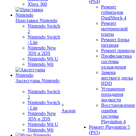
(PS4)
Xbox 360
Ремонт
геймпадов
DualShock 4
Приставки Nintendo
Ремонт
Nintendo Switch
материнской
2
платы
Nintendo Switch
Ремонт блока
/ Lite
питания
Nintendo New
Ремонт привода
3DS и 2DS
Профилактика
Nintendo Wii U
системы
Nintendo Wii
охлаждения
Замена
жесткого диска
Аксессуары Nintendo
HDD
Устранение
Nintendo Switch
попадания
2
жидкости
Nintendo Switch
Восстановление
/ Lite
Акции
ошибок
Nintendo New
системы
3DS и 2DS
Playstation 4
Nintendo Wii U
Ремонт Playstation 5
Nintendo Wii
(PS5)