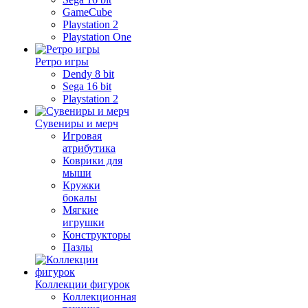
GameCube
Playstation 2
Playstation One
Ретро игры
Dendy 8 bit
Sega 16 bit
Playstation 2
Сувениры и мерч
Игровая
атрибутика
Коврики для
мыши
Кружки
бокалы
Мягкие
игрушки
Конструкторы
Пазлы
Коллекции фигурок
Коллекционная