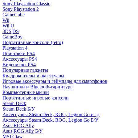
Sony Playstation Classic
Sony Playstation 2
GameCube
Wii
Wii U
3DS|DS
GameBoy
Портативные консоли (retro)
Playstation 4
Приставки PS4
Аксессуары PS4
Видеоигры PS4
Популярные гаджеты
Квадрокоптеры и аксессуары
Игровые аксессуары и геймпады для смартфонов
Наушники и Bluetooth-гарнитуры
Компьютерные мыши
Портативные игровые консоли
Steam Deck
Steam Deck Б/У
Аксессуары Steam Deck, ROG, Legion Go и тд
Аксессуары Steam Deck, ROG, Legion Go Б/У
Asus ROG Ally
Asus ROG Ally Б/У
MSI Claw